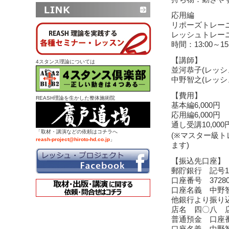
応用編
リポーズトレー
レッシュトレー
時間：13:00～15
【講師】
4スタンス理論については
並河恭子(レッシ
中野智之(レッシ
【費用】
REASH理論を生かした整体施術院
基本編6,000円
応用編6,000円
通し受講10,000
「取材・講演などの依頼はコチラへ
(※マスター級ト
reash-project@hiroto-hd.co.jp
」
ます)
【振込先口座】
郵貯銀行 記号14
口座番号 37280
口座名義 中野
他銀行より振り
店名 四〇八 店
普通預金 口座番号
口座名義 中野