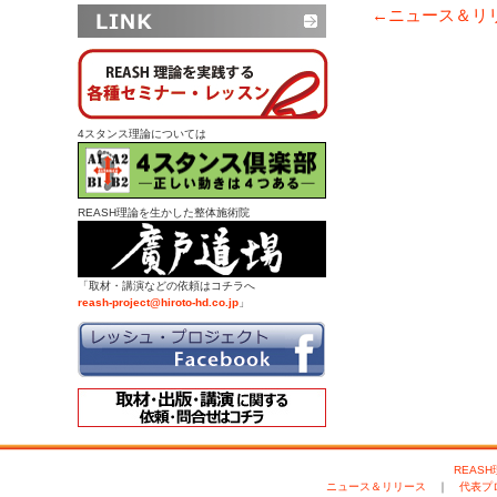
←ニュース＆リ
4スタンス理論については
REASH理論を生かした整体施術院
「取材・講演などの依頼はコチラへ
reash-project@hiroto-hd.co.jp
」
REAS
ニュース＆リリース
｜
代表プ