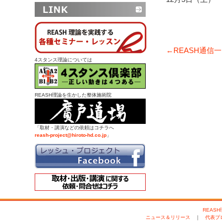
←REASH通信
4スタンス理論については
REASH理論を生かした整体施術院
「取材・講演などの依頼はコチラへ
reash-project@hiroto-hd.co.jp
」
REAS
ニュース＆リリース
｜
代表プ