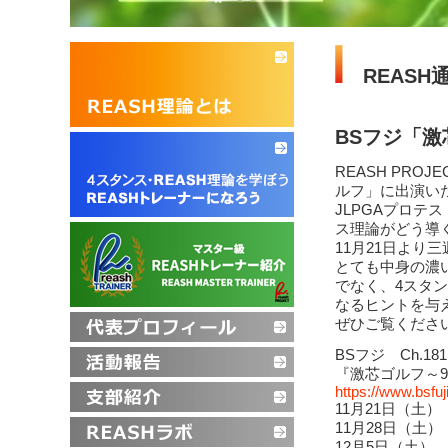
REASH
BSフジ「
REASH PR
ルフ」に出演い
JLPGAプロテ
ス理論がどう導
11月21日より
とても中身の濃
でなく、4スタ
なるヒントを与
ぜひご覧くださ
BSフジ Ch.18
『激芯ゴルフ～9
https://www.bsfuj
11月21日（土）
11月28日（土）
12月5日（土）